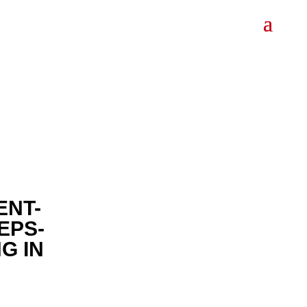
ENT-
EPS-
G IN