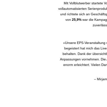
Mit Vollblutwerber startete
vollautomatisierten Serienprod
und richtete sich an Geschäft
von
25,9%
war die Kampagne
zuverläss
»Unsere EPS-Veranstaltung w
begeistert hat mich das Liv
behalten. Dank der übersicht
Anpassungen vornehmen. Die Au
enorm erleichtert. Vielen Da
– Mirja