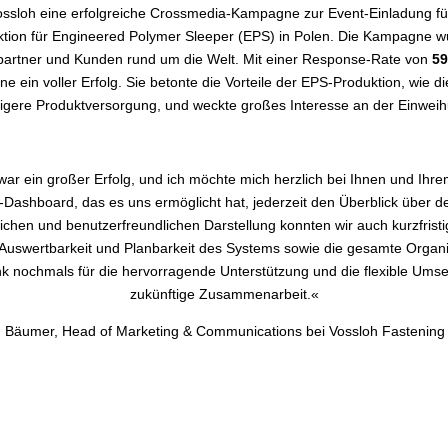
 Vossloh eine erfolgreiche Crossmedia-Kampagne zur Event-Einladung fü
uktion für Engineered Polymer Sleeper (EPS) in Polen. Die Kampagne w
spartner und Kunden rund um die Welt. Mit einer Response-Rate von
59
 ein voller Erfolg. Sie betonte die Vorteile der EPS-Produktion, wie 
igere Produktversorgung, und weckte großes Interesse an der Einweih
ar ein großer Erfolg, und ich möchte mich herzlich bei Ihnen und I
e-Dashboard, das es uns ermöglicht hat, jederzeit den Überblick über 
lichen und benutzerfreundlichen Darstellung konnten wir auch kurzfris
swertbarkeit und Planbarkeit des Systems sowie die gesamte Organi
nk nochmals für die hervorragende Unterstützung und die flexible Umse
zukünftige Zusammenarbeit.«
m Bäumer, Head of Marketing & Communications bei Vossloh Fastening