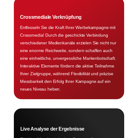
Crossmediale Verknüpfung
Entfesseln Sie die Kraft Ihrer Werbekampagne mit
Crossmedia! Durch die geschickte Verbindung
verschiedener Medienkanäle erzielen Sie nicht nur
eine enorme Reichweite, sondern schaffen auch
eine einheitliche, unvergessliche Markenbotschaft.
Interaktive Elemente fördern die aktive Teilnahme
Ihrer Zielgruppe, während Flexibilität und präzise
Messbarkeit den Erfolg Ihrer Kampagne auf ein
neues Niveau heben.
Live Analyse der Ergebnisse