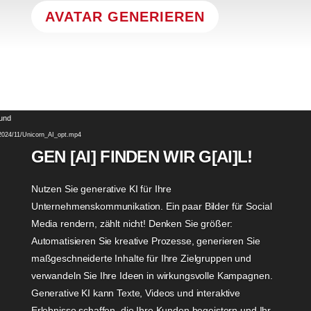
AVATAR GENERIEREN
Video-
ound
Player
s/2024/11/Unicorn_AI_opt.mp4
GEN [AI] FINDEN WIR G[AI]L!
Nutzen Sie generative KI für Ihre
Unternehmenskommunikation. Ein paar Bilder für Social
Media rendern, zählt nicht! Denken Sie größer:
Automatisieren Sie kreative Prozesse, generieren Sie
maßgeschneiderte Inhalte für Ihre Zielgruppen und
verwandeln Sie Ihre Ideen in wirkungsvolle Kampagnen.
Generative KI kann Texte, Videos und interaktive
Erlebnisse schaffen, die Ihre Kunden begeistern und Ihr