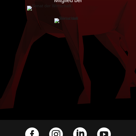
Mitglied bei



