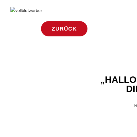
ZURÜCK
„HALLO
DI
R