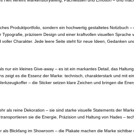
s Heft vereint Markenstorytelling, Fachwissen und Emotion – und mac
isches Produktportfolio, sondern ein hochwertig gestaltetes Notizbuch 
 Typografie, präzisem Design und einer kraftvollen visuellen Sprache 
voller Charakter. Jede leere Seite steht für neue Ideen, Gedanken und 
s nur ein kleines Give-away – es ist ein markantes Detail, das Haltung u
ns zeigt es die Essenz der Marke: technisch, charakterstark und mit e
rkzeugkoffer – die Sticker setzen klare Zeichen und bringen die Energ
r als reine Dekoration – sie sind starke visuelle Statements der Mark
transportieren sie die Energie, Präzision und Haltung von Hades – techn
als Blickfang im Showroom – die Plakate machen die Marke sichtbar 