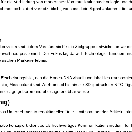
 für die Verbindung von modernster Kommunikationstechnologie und de
hmen selbst dort vernetzt bleibt, wo sonst kein Signal ankommt: tief u
g
nvision und tiefem Verständnis für die Zielgruppe entwickelten wir ei
welt neu positioniert. Der Fokus lag darauf, Technologie, Emotion un
hysischen Markenerlebnis.
Erscheinungsbild, das die Hades-DNA visuell und inhaltlich transport
ite, Messestand und Werbemittel bis hin zur 3D-gedruckten NFC-Figur
r untertage geboren und übertage erlebbar wurde.
hig)
s Unternehmen in redaktioneller Tiefe – mit spannenden Artikeln, star
gabe konzipiert, dient es als hochwertiges Kommunikationsmedium für