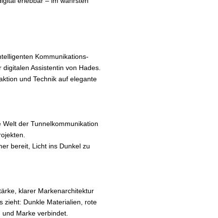
igital erlebbar – im wahrsten
intelligenten Kommunikations-
 digitalen Assistentin von Hades.
aktion und Technik auf elegante
die Welt der Tunnelkommunikation
rojekten.
r bereit, Licht ins Dunkel zu
ärke, klarer Markenarchitektur
 zieht: Dunkle Materialien, rote
n und Marke verbindet.