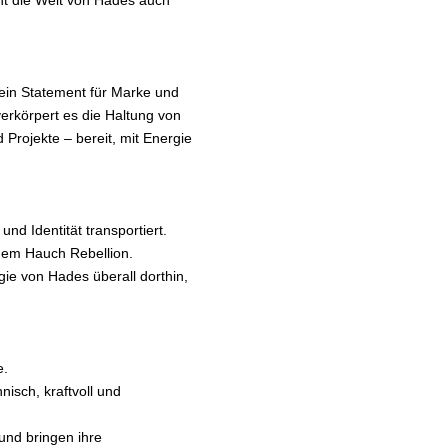
ht die Welt von Hades auch
– ein Statement für Marke und
verkörpert es die Haltung von
Projekte – bereit, mit Energie
nd Identität transportiert.
inem Hauch Rebellion.
ie von Hades überall dorthin,
e.
isch, kraftvoll und
und bringen ihre