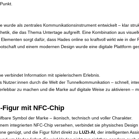
 Punkt.
 wurde als zentrales Kommunikationsinstrument entwickelt – klar strukt
hetik, die das Thema Untertage aufgreift. Eine Kombination aus visuel
ementen sorgt dafür, dass Hades online so kraftvoll wirkt wie in der R
botschaft und einem modernen Design wurde eine digitale Plattform ge
 verbindet Information mit spielerischem Erlebnis.
 Nutzer:innen durch die Welt der Tunnelkommunikation – schnell, inter
erlebbar zu machen und die Marke auf digitale Weise zu aktivieren – m
-Figur mit NFC-Chip
fbare Symbol der Marke – ikonisch, technisch und voller Charakter.
inem integrierten NFC-Chip versehen, verbindet sie physisches Design mi
ne genügt, und die Figur führt direkt zu
LUZI-AI
, der intelligenten Assi