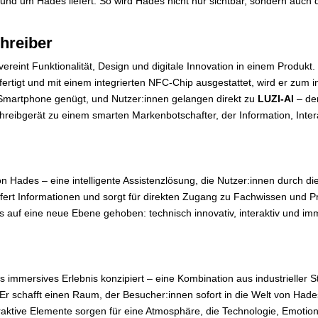
nd um Hades liefert. So wird Hades nicht nur sichtbar, sondern auch d
hreiber
eint Funktionalität, Design und digitale Innovation in einem Produkt.
ertigt und mit einem integrierten NFC-Chip ausgestattet, wird er zum 
 Smartphone genügt, und Nutzer:innen gelangen direkt zu
LUZI-AI
– der
chreibgerät zu einem smarten Markenbotschafter, der Information, Inter
von Hades – eine intelligente Assistenzlösung, die Nutzer:innen durch 
iefert Informationen und sorgt für direkten Zugang zu Fachwissen und P
 auf eine neue Ebene gehoben: technisch innovativ, interaktiv und imme
mmersives Erlebnis konzipiert – eine Kombination aus industrieller St
Er schafft einen Raum, der Besucher:innen sofort in die Welt von Hades
eraktive Elemente sorgen für eine Atmosphäre, die Technologie, Emotio