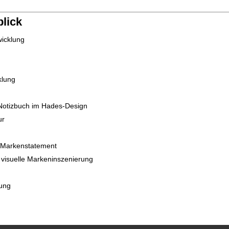
lick
icklung
klung
 Notizbuch im Hades-Design
ur
s Markenstatement
 visuelle Markeninszenierung
ung