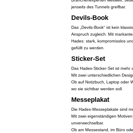
Branchenexperten weltweit. Jede
jenseits des Tunnels greifbar.
Devils-Book
Das „Devils-Book“ ist kein klass
Anspruch zugleich. Mit markanter
Hades: stark, kompromisslos und 
gefüllt zu werden.
Sticker-Set
Das Hades-Sticker-Set ist mehr al
Mit zwei unterschiedlichen Desig
Ob auf Notizbuch, Laptop oder We
wo sie sichtbar werden soll.
Messeplakat
Die Hades-Messeplakate sind meh
Mit zwei eigenständigen Motiven 
unverwechselbar.
Ob am Messestand, im Büro oder 