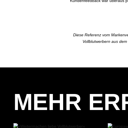
Kundenfeedback war überaus posi
Diese Referenz vom Markenver
Vollblutwerbern aus dem 
MEHR ER