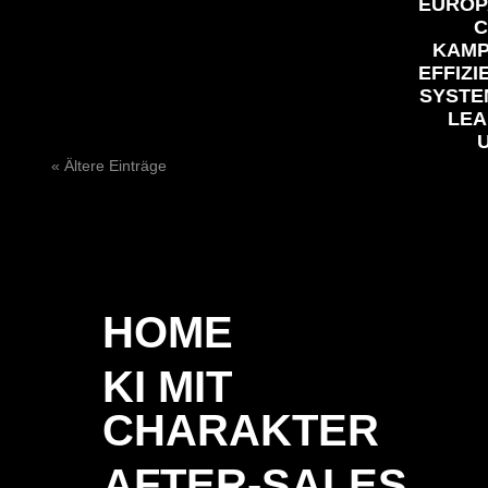
EUROP
C
KAMP
EFFIZI
SYSTE
LEA
« Ältere Einträge
HOME
KI MIT
CHARAKTER
AFTER-SALES